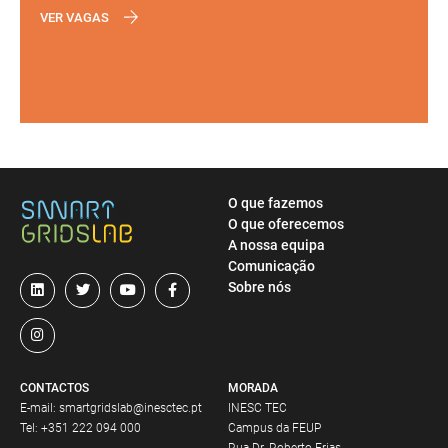
VER VAGAS
O que fazemos
O que oferecemos
A nossa equipa
Comunicação
Sobre nós
CONTACTOS
MORADA
E-mail:
smartgridslab@inesctec.pt
INESC TEC
Tel:
+351 222 094 000
Campus da FEUP
Rua Dr. Roberto Frias