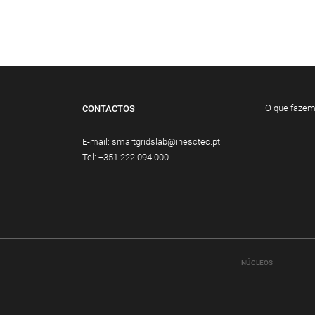
O que faze
CONTACTOS
E-mail:
smartgridslab@inesctec.pt
Tel:
+351 222 094 000
NÚCLEOS