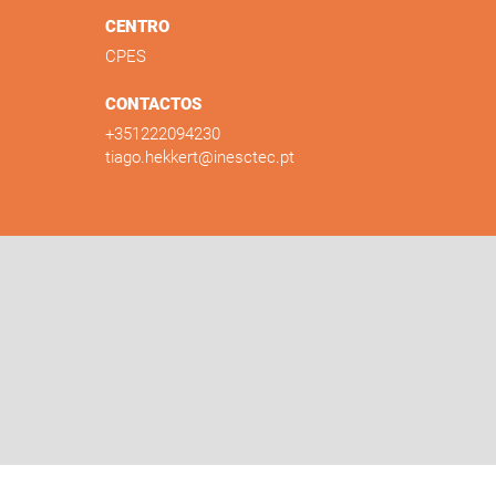
CENTRO
CPES
CONTACTOS
+351222094230
tiago.hekkert@inesctec.pt