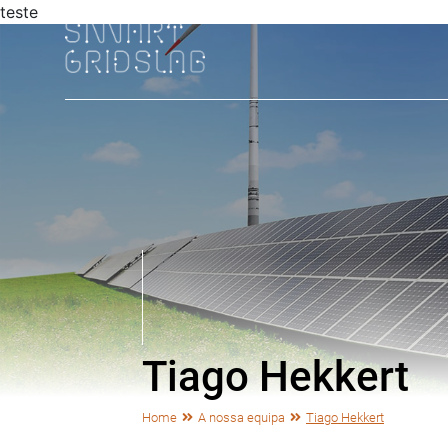
teste
Tiago Hekkert
Home
A nossa equipa
Tiago Hekkert