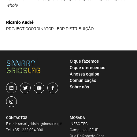
whole.
Ricardo André
PROJECT COORDINATOR - EDP DISTRIBUIÇÃO
O que fazemos
O que oferecemos
A nossa equipa
Comunicação
Sobre nós
CONTACTOS
MORADA
E-mail:
smartgridslab@inesctec.pt
INESC TEC
Tel:
+351 222 094 000
Campus da FEUP
Rua Dr. Roberto Frias