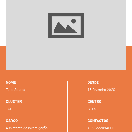
NOME
DESDE
Túlio Soares
15 fevereiro 2020
CLUSTER
CENTRO
P&E
CPES
CARGO
CONTACTOS
Assistente de Investigação
+351222094000