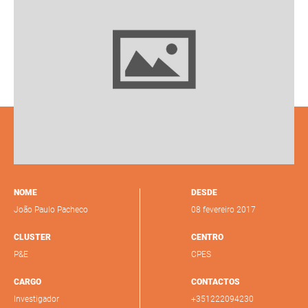
NOME
DESDE
João Paulo Pacheco
08 fevereiro 2017
CLUSTER
CENTRO
P&E
CPES
CARGO
CONTACTOS
Investigador
+351222094230