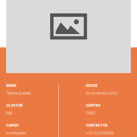
NOME
DESDE
Tatiana Guedes
04 novembro 2022
CLUSTER
CENTRO
P&E
CPES
CARGO
CONTACTOS
Investigador
+351222094000