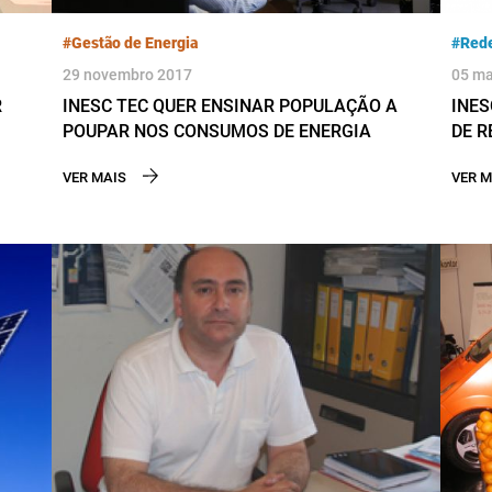
#Gestão de Energia
#Rede
29 novembro 2017
05 ma
R
INESC TEC QUER ENSINAR POPULAÇÃO A
INES
POUPAR NOS CONSUMOS DE ENERGIA
DE R
OPER
VER MAIS
VER M