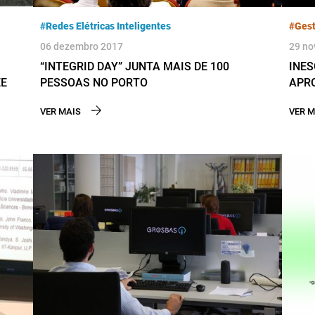
#Redes Elétricas Inteligentes
#Gest
06 dezembro 2017
29 no
“INTEGRID DAY” JUNTA MAIS DE 100
INES
EE
PESSOAS NO PORTO
APRO
VER MAIS
VER M