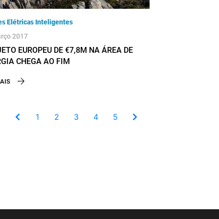
s Elétricas Inteligentes
rço 2017
ETO EUROPEU DE €7,8M NA ÁREA DE
GIA CHEGA AO FIM
AIS
1
2
3
4
5