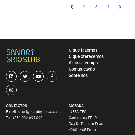
1
2
3
O que fazemos
O que oferecemos
A nossa equipa
Comunicação
Sobre nós
CONTACTOS
MORADA
E-mail:
smartgridslab@inesctec.pt
INESC TEC
Tel:
+351 222 094 000
Campus da FEUP
Rua Dr. Roberto Frias
4200 - 465 Porto