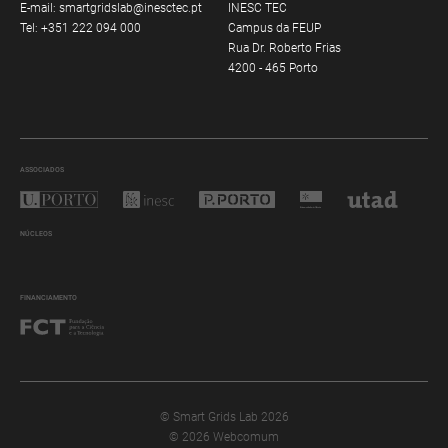
E-mail:
smartgridslab@inesctec.pt
INESC TEC
Tel:
+351 222 094 000
Campus da FEUP
Rua Dr. Roberto Frias
4200 - 465 Porto
ASSOCIADOS
NÚCLEOS
FINANCIAMENTO
© Smart Grids Lab 2026
© 2026 Webcomum