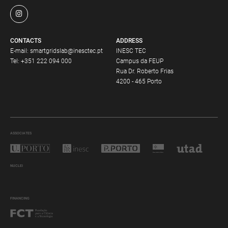
CONTACTS
ADDRESS
E-mail:
smartgridslab@inesctec.pt
INESC TEC
Tel:
+351 222 094 000
Campus da FEUP
Rua Dr. Roberto Frias
4200 - 465 Porto
ASSOCIATES
NUCLEI
FINANCING