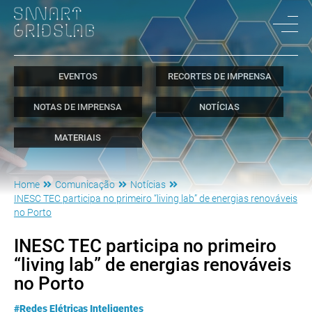
EVENTOS
RECORTES DE IMPRENSA
NOTAS DE IMPRENSA
NOTÍCIAS
MATERIAIS
Home
Comunicação
Notícias
INESC TEC participa no primeiro “living lab” de energias renováveis
no Porto
INESC TEC participa no primeiro
“living lab” de energias renováveis
no Porto
#Redes Elétricas Inteligentes