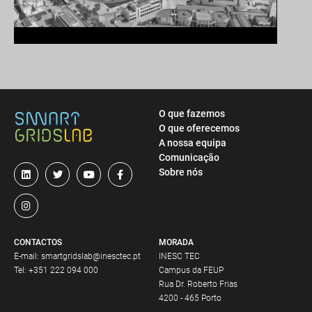
O que fazemos
O que oferecemos
A nossa equipa
Comunicação
Sobre nós
CONTACTOS
MORADA
E-mail:
smartgridslab@inesctec.pt
INESC TEC
Tel:
+351 222 094 000
Campus da FEUP
Rua Dr. Roberto Frias
4200 - 465 Porto