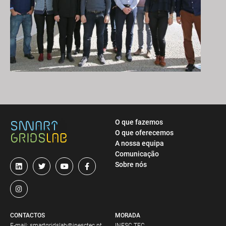
O que fazemos
O que oferecemos
A nossa equipa
Comunicação
Sobre nós
CONTACTOS
MORADA
E-mail:
smartgridslab@inesctec.pt
INESC TEC