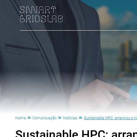
Home
Comunicação
Notícias
Sustainable HPC: arrancou o n
Sustainable HPC: arra