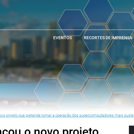
EVENTOS
RECORTES DE IMPRENSA
ovo projeto que pretende tornar a operação dos supercomputadores mais suste
ncou o novo projeto