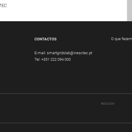
TEC.
O que faze
CONTACTOS
E-mail:
smartgridslab@inesctec.pt
Tel:
+351 222 094 000
NÚCLEOS