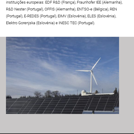
instituições europeias: EDF R&D (França), Fraunhofer IEE (Alemanha),
R&D Nester (Portugal), OFFIS (Alemanha), ENTSO-e (Bélgica), REN
(Portugal), E-REDES (Portugal), EIMV (Eslovénia), ELES (Eslovénia),
Elektro Gorenjska (Eslovénia) e INESC TEC (Portugal).