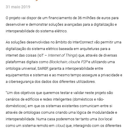
31 maio 2019
O projeto vai dispor de um financiamento de 36 milhões de euros para
desenvolver e demonstrar soluções avançadas para a digitalização e
interoperabilidade do sistema elétrico.
As soluções desenvolvidas no âmbito do InterConnect vão permitir uma
digitalização do sistema elétrico baseada em arquiteturas para a
internet das coisas (IoT –
Internet of Things
) que, através de diversas
plataformas digitais como
Blockchain
,
cloud
e
P2P
e utilizando uma
ontologia universal, SAREF, garanta a interoperabilidade entre
equipamentos e sistemas e ao mesmo tempo assegure a privacidade e
a cibersegurança dos dados dos diferentes utilizadores.
“Um dos objetivos que queremos testar e validar neste projeto são
cenários de edifícios e redes inteligentes (domésticos e não-
domésticos), em que os sistemas existentes comunicam entre si
através de ontologias comuns criando uma lógica de modularidade e
interoperabilidade. Numa casa poderemos ter tanto uma
box
local
como um sistema remoto em
cloud
, que, interagindo com os diferentes