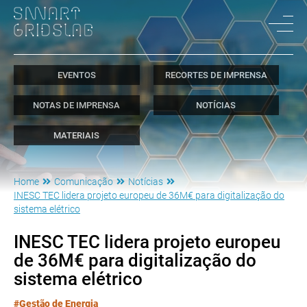
EVENTOS
RECORTES DE IMPRENSA
NOTAS DE IMPRENSA
NOTÍCIAS
MATERIAIS
Home
Comunicação
Notícias
INESC TEC lidera projeto europeu de 36M€ para digitalização do
sistema elétrico
INESC TEC lidera projeto europeu
de 36M€ para digitalização do
sistema elétrico
#Gestão de Energia