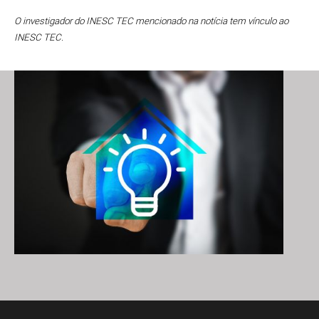
O investigador do INESC TEC mencionado na notícia tem vínculo ao
INESC TEC.