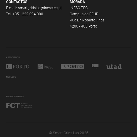
CONTACTOS
MORADA
E-mail:
smartgridslab@inesctec.pt
INESC TEC
Tel:
+351 222 094 000
Campus da FEUP
Rua Dr. Roberto Frias
4200 - 465 Porto
ASSOCIADOS
NÚCLEOS
FINANCIAMENTO
© Smart Grids Lab 2026