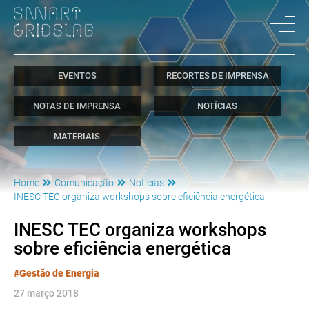
EVENTOS
RECORTES DE IMPRENSA
NOTAS DE IMPRENSA
NOTÍCIAS
MATERIAIS
Home
Comunicação
Notícias
INESC TEC organiza workshops sobre eficiência energética
INESC TEC organiza workshops
sobre eficiência energética
#Gestão de Energia
27 março 2018