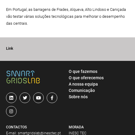
Em Portugal, as barragens de Frades, Alqueva, Alto Lindoso e Caniçada
vão testar várias soluções tecnológicas para melhorar o desempenho
das centrais.
Link
O que fazemos
O que oferecemos
A nossa equipa
Comunicação
Sobre nós
CONTACTOS
MORADA
E-mail:
smartgridslab@inesctec.pt
INESC TEC