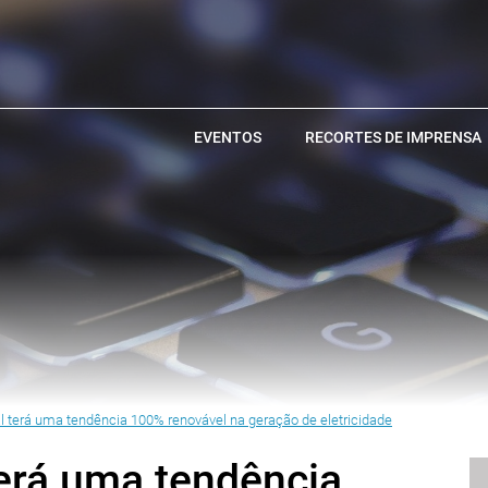
EVENTOS
RECORTES DE IMPRENSA
 terá uma tendência 100% renovável na geração de eletricidade
erá uma tendência