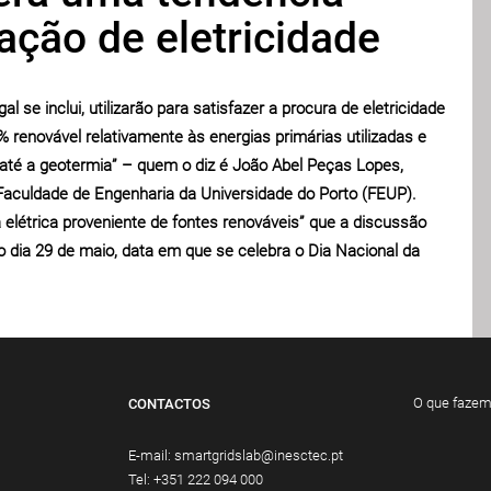
ação de eletricidade
 se inclui, utilizarão para satisfazer a procura de eletricidade
 renovável relativamente às energias primárias utilizadas e
 e até a geotermia” – quem o diz é João Abel Peças Lopes,
Faculdade de Engenharia da Universidade do Porto (FEUP).
létrica proveniente de fontes renováveis” que a discussão
no dia 29 de maio, data em que se celebra o Dia Nacional da
O que faze
CONTACTOS
E-mail:
smartgridslab@inesctec.pt
Tel:
+351 222 094 000