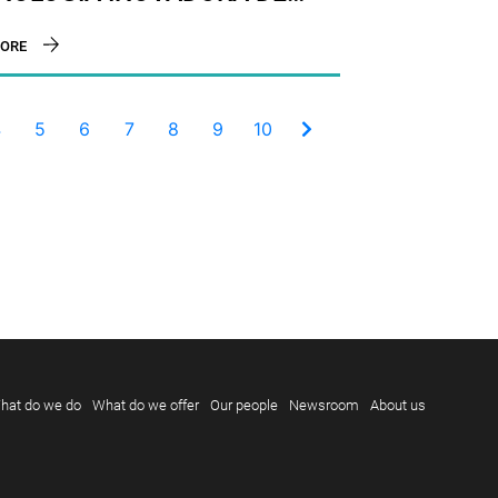
ES INTELIGENTES EM
ORE
AS E EMPRESAS
4
5
6
7
8
9
10
hat do we do
What do we offer
Our people
Newsroom
About us