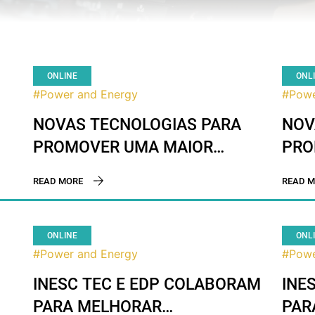
ONLINE
ONL
#Power and Energy
#Powe
NOVAS TECNOLOGIAS PARA
NOV
PROMOVER UMA MAIOR
PRO
INTEGRAÇÃO DE FONTES DE
INT
READ MORE
READ M
ENERGIA RENOVÁVEL
ENE
DES
ONLINE
ONL
#Power and Energy
#Powe
INESC TEC E EDP COLABORAM
INE
PARA MELHORAR
PAR