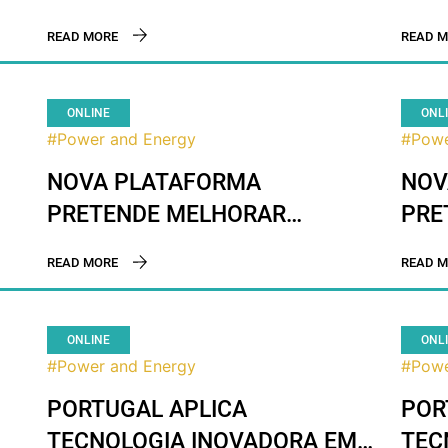
DESEMPENHO ENERGÉTICO DE
DES
READ MORE
READ M
EDIFÍCIOS
DOS
ONLINE
ONL
#Power and Energy
#Powe
NOVA PLATAFORMA
NOV
PRETENDE MELHORAR
PRE
DESEMPENHO ENERGÉTICO
DES
READ MORE
READ M
DOS EDIFÍCIOS
DOS
ONLINE
ONL
#Power and Energy
#Powe
PORTUGAL APLICA
POR
TECNOLOGIA INOVADORA EM
TEC