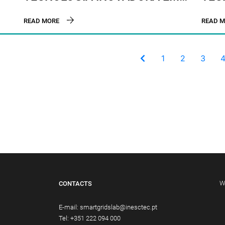
CLIENTES RESIDENCIAIS E
RED
READ MORE
READ M
EMPRESARIAIS
CAS
1
2
3
W
CONTACTS
E-mail:
smartgridslab@inesctec.pt
Tel:
+351 222 094 000