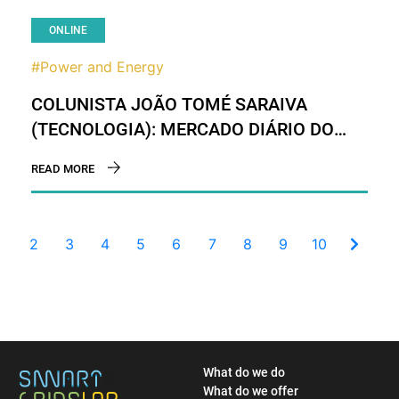
ONLINE
#Power and Energy
COLUNISTA JOÃO TOMÉ SARAIVA
(TECNOLOGIA): MERCADO DIÁRIO DO
MIBEL – SERÁ QUE AINDA EXISTIRÁ EM
READ MORE
2029?
1
2
3
4
5
6
7
8
9
10
What do we do
What do we offer