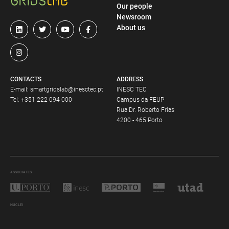
Our people
Newsroom
About us
CONTACTS
ADDRESS
E-mail:
smartgridslab@inesctec.pt
INESC TEC
Tel:
+351 222 094 000
Campus da FEUP
Rua Dr. Roberto Frias
4200 - 465 Porto
ASSOCIATES
NUCLEI