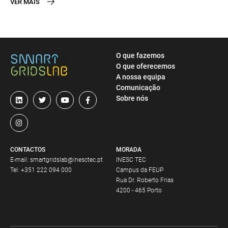
VER MAIS
O que fazemos
O que oferecemos
A nossa equipa
Comunicação
Sobre nós
CONTACTOS
MORADA
E-mail:
smartgridslab@inesctec.pt
INESC TEC
Tel:
+351 222 094 000
Campus da FEUP
Rua Dr. Roberto Frias
4200 - 465 Porto