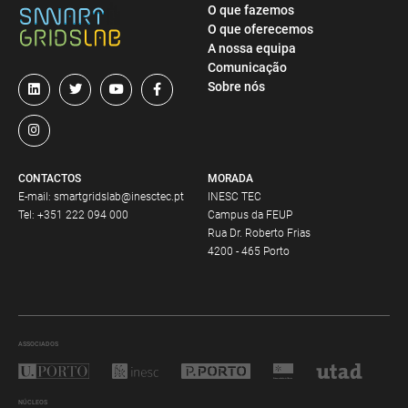
O que fazemos
O que oferecemos
A nossa equipa
Comunicação
Sobre nós
CONTACTOS
MORADA
E-mail:
smartgridslab@inesctec.pt
INESC TEC
Tel:
+351 222 094 000
Campus da FEUP
Rua Dr. Roberto Frias
4200 - 465 Porto
ASSOCIADOS
NÚCLEOS