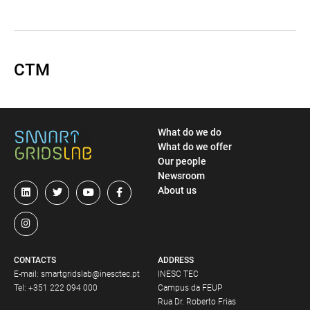
CTM
What do we do
What do we offer
Our people
Newsroom
About us
CONTACTS
ADDRESS
E-mail:
smartgridslab@inesctec.pt
INESC TEC
Tel:
+351 222 094 000
Campus da FEUP
Rua Dr. Roberto Frias