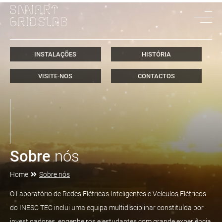
INSTALAÇÕES
HISTÓRIA
VISITE-NOS
CONTACTOS
Sobre
nós
Home
Sobre nós
O Laboratório de Redes Elétricas Inteligentes e Veículos Elétricos
do INESC TEC inclui uma equipa multidisciplinar constituída por
investigadores, engenheiros e estudantes com grande experiência