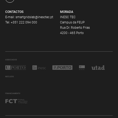
CONTACTOS
MORADA
E-mail:
smartgridslab@inesctec.pt
INESC TEC
Tel:
+351 222 094 000
Campus da FEUP
Rua Dr. Roberto Frias
4200 - 465 Porto
ASSOCIADOS
NÚCLEOS
FINANCIAMENTO