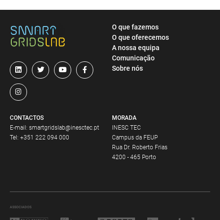
O que fazemos
O que oferecemos
A nossa equipa
Comunicação
Sobre nós
CONTACTOS
MORADA
E-mail:
smartgridslab@inesctec.pt
INESC TEC
Tel:
+351 222 094 000
Campus da FEUP
Rua Dr. Roberto Frias
4200 - 465 Porto
ASSOCIADOS