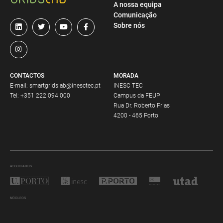
A nossa equipa
Comunicação
Sobre nós
CONTACTOS
MORADA
E-mail:
smartgridslab@inesctec.pt
INESC TEC
Tel:
+351 222 094 000
Campus da FEUP
Rua Dr. Roberto Frias
4200 - 465 Porto
ASSOCIADOS
NÚCLEOS