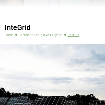
InteGrid
Home
Gestão de Energia
Projetos
InteGrid