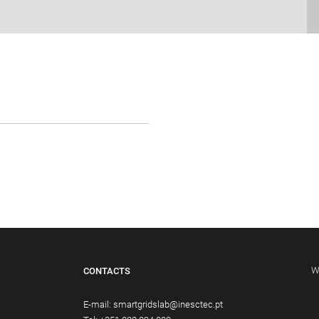
W
CONTACTS
E-mail:
smartgridslab@inesctec.pt