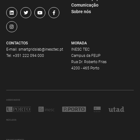
Comunicação
Sobre nós
CONTACTOS
MORADA
E-mail:
smartgridslab@inesctec.pt
INESC TEC
Tel:
+351 222 094 000
Campus da FEUP
Rua Dr. Roberto Frias
4200 - 465 Porto
ASSOCIADOS
NÚCLEOS
FINANCIAMENTO